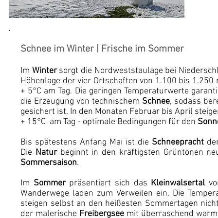
Ti
Schnee im Winter | Frische im Sommer
Im
Winter
sorgt die Nordweststaulage bei Niedersc
Höhenlage der vier Ortschaften von 1.100 bis 1.250 
+ 5°C am Tag. Die geringen Temperaturwerte garant
die Erzeugung von technischem
Schnee
, sodass ber
gesichert ist. In den Monaten Februar bis April steig
+ 15°C am Tag - optimale Bedingungen für den
Sonn
Bis spätestens Anfang Mai ist die
Schneepracht
de
Die
Natur
beginnt in den kräftigsten Grüntönen n
Sommersaison
.
Im
Sommer
präsentiert sich das
Kleinwalsertal
vo
Wanderwege laden zum Verweilen ein. Die Temper
steigen selbst an den heißesten Sommertagen nich
der malerische
Freibergsee
mit überraschend warm