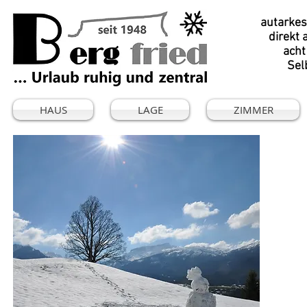
autarkes
direkt 
acht
Sel
HAUS
LAGE
ZIMMER
So
od